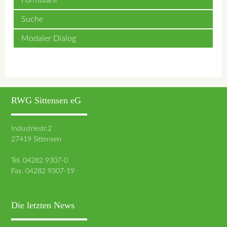
Formulare
Suche
Modaler Dialog
RWG Sittensen eG
Industriestr.2
27419 Sittensen
Tel. 04282 9307-0
Fax. 04282 9307-19
Die letzten News