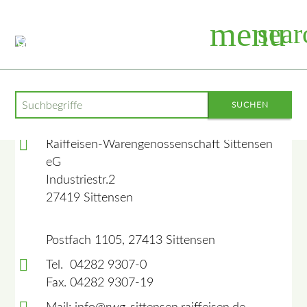
menu
sear
Suchbegriffe
SUCHEN
Bleiben Sie mit uns in Kontakt
Raiffeisen-Warengenossenschaft Sittensen
eG
Industriestr.2
27419 Sittensen
Postfach 1105, 27413 Sittensen
Tel. 04282 9307-0
Fax. 04282 9307-19