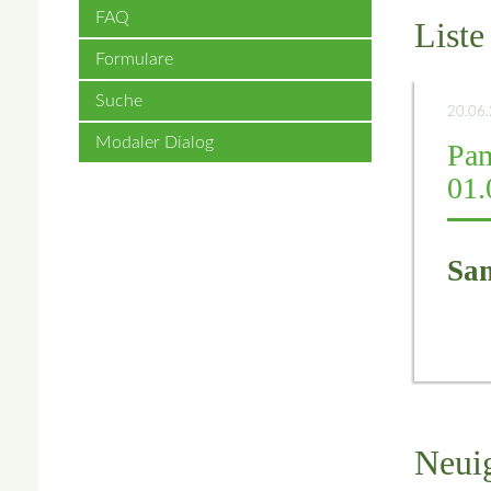
FAQ
Liste
Formulare
Suche
20.06
Modaler Dialog
Pam
01.
Sam
Neuig