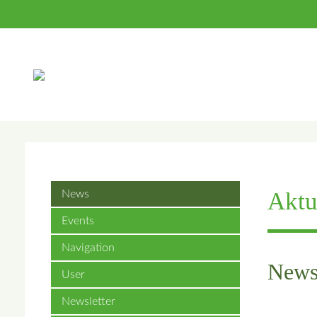
Suc
Aktu
News
Events
Navigation
News 
User
Newsletter