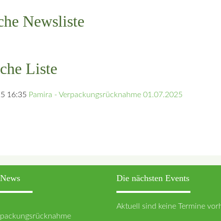
che Newsliste
che Liste
5 16:35
Pamira - Verpackungsrücknahme 01.07.2025
n News
Die nächsten Events
Aktuell sind keine Termine vo
erpackungsrücknahme