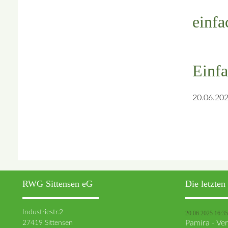
einfa
Einfa
20.06.202
RWG Sittensen eG
Die letzte
Industriestr.2
20.06.2025 16:35
27419 Sittensen
Pamira - V