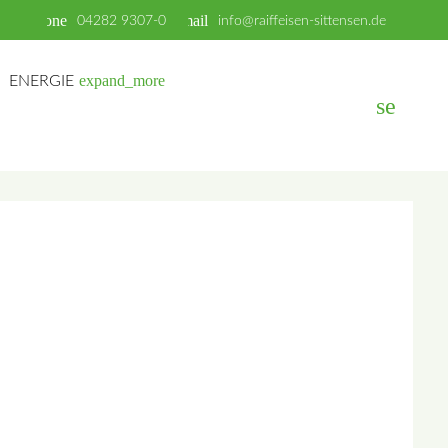
phone
email
04282 9307-0
info@raiffeisen-sittensen.de
expand_more
ENERGIE
search
EN