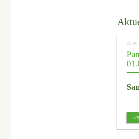
Aktue
20.06
Pam
01.
Sam
WE